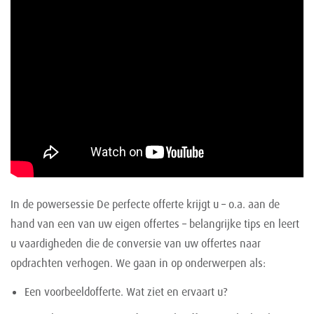
In de powersessie De perfecte offerte krijgt u – o.a. aan de
hand van een van uw eigen offertes – belangrijke tips en leert
u vaardigheden die de conversie van uw offertes naar
opdrachten verhogen. We gaan in op onderwerpen als:
Een voorbeeldofferte. Wat ziet en ervaart u?