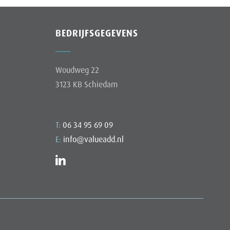
BEDRIJFSGEGEVENS
Woudweg 22
3123 KB Schiedam
T:
06 34 95 69 09
E:
info@valueadd.nl