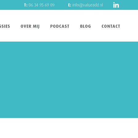
T:
06 34 95 69 09
E:
info@valueadd.nl
SIES
OVER MIJ
PODCAST
BLOG
CONTACT
WERELDBEROEMD IN
LGROEP
MUNICATIESTIJLEN
ATIELADDER
FECTE OFFERTE