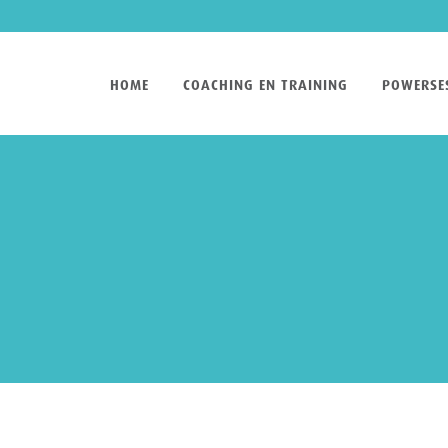
HOME
COACHING EN TRAINING
POWERSES
COMMERCIËLE COACHING
WORD 
EN TRAINING
JE DOE
BUSINESS COACHING
DE COM
MARKETINGADVIES
DE REL
OFFERTE OPTIMALISATIE
DE PER